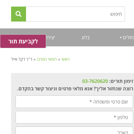
חולים
בלוג
יצירת קשר
לקביעת תור
ראשי
»
רופאי המרכז
»
ד"ר דקל אייל
זימון תורים:
03-7620620
רוצה שנחזור אליך? אנא מלאי פרטים וניצור קשר בהקדם.
שם
פרטי
ומשפחה
*
טלפון
*
דוא"ל