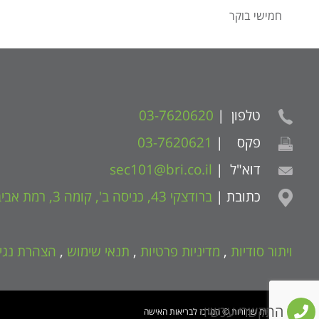
חמישי בוקר
טלפון |
03-7620620
פקס |
03-7620621
דוא"ל |
sec101@bri.co.il
כתובת |
ברודצקי 43, כניסה ב', קומה 3, רמת אביב
ויתור סודיות
,
מדיניות פרטיות
,
תנאי שימוש
,
הצהרת נגי
התקשרי עכשיו
כל הזכויות שמורות © המרכז לבריאות האישה