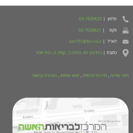
טלפון |
03-7620620
פקס |
03-7620621
דוא"ל |
sec101@bri.co.il
כתובת |
ברודצקי 43, כניסה ב', קומה 3, רמת אביב
ויתור סודיות
,
מדיניות פרטיות
,
תנאי שימוש
,
הצהרת נגישות