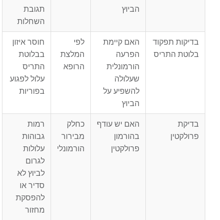
הביוץ
תגובת
השחלות
בדיקות תפקוד
האם קיימת
לפי
חוסר איזון
בלוטת התריס
הפרעה
המלצת
בבלוטת
הורמונלית
הרופא
התריס
שעלולה
עלול לפגוע
להשפיע על
בפוריות
הביוץ
בדיקת
האם יש עודף
כחלק
רמות
פרולקטין
בהורמון
מבירור
גבוהות
פרולקטין
הורמונלי
עלולות
לגרום
לביוץ לא
סדיר או
להפסקת
מחזור