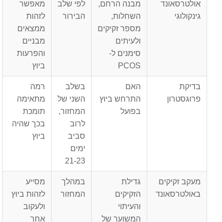
אולטרסאונד
מבנה הרחם,
לפי שלב
מאפשר
גינקולוגי
השחלות,
הבירור
לזהות
מספר זקיקים
ממצאים
ולעיתים
מבניים
סימנים ל-
והפרעות
PCOS
ביוץ
בדיקת
האם
בשלב
רמה
פרוגסטרון
התרחש ביוץ
השני של
מתאימה
בפועל
המחזור,
תומכת
לרוב
בכך שהיה
סביב
ביוץ
ימים
21-23
מעקב זקיקים
גדילת
במהלך
מסייע
באולטרסאונד
הזקיקים
המחזור
לזהות ביוץ
והעיתוי
ולעקוב
המשוער של
אחר