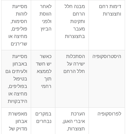
דימות רחם
מבנה חלל
לאחר
מסייעת
וחצוצרות
הרחם
הווסת
לזהות
ותקינות
ולפני
חסימות,
מעבר
הביוץ
פוליפים,
בחצוצרות
מחיצה או
שרירנים
היסטרוסקופיה
הסתכלות
כאשר
מסייעת
ישירה על
יש חשד
באבחון
חלל הרחם
לממצא
ולעיתים גם
תוך
בטיפול
רחמי
בפוליפים,
מחיצה או
הידבקויות
לפרוסקופיה
הערכת
במקרים
מאפשרת
איברי האגן,
נבחרים
אבחון
חצוצרות,
מדויק של