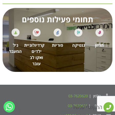
תחומי פעילות נוספים
הריון
גנטיקה
פוריות
קרדיולוגיית
גיל
ילדים
המעבר
ואקו לב
עובר
טלפון |
03-7620620
פקס |
03-7620621
התקשרי עכשיו