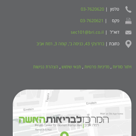
טלפון |
03-7620620
פקס |
03-7620621
דוא"ל |
sec101@bri.co.il
כתובת |
ברודצקי 43, כניסה ב', קומה 3, רמת אביב
ויתור סודיות
,
מדיניות פרטיות
,
תנאי שימוש
,
הצהרת נגישות