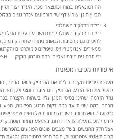
ההורמונאלית במוח וכתוצאה מכך, העדר יצור תקין ש
הביוץ הינן יצור עודף של הורמונים אנדרוגניים בבל
ירידה בתפקוד השחלתי
להיגרם גם מהסיבות הבאות: ניתוחי שחלה קודמים, הד
ממאירים, אנדומטריוזיס, טיפולים כימותרפיים והק
ידי תבחינים הורמונאליים: רמת הורמון הזקיק FSH ורמת ההורמון השחלתי אנטי מולריאן פקטור, AMH.
אי פוריות מסיבה מכאנית
מערכת פוריות תקינה כוללת את הנרתיק, צוואר הרחם, ה
להכיל את תאי הזרע. הנרתיק הינו איבר חומצי ולכן תאי ה
נוזל הזרמה, שהינו בסיסי המגן עליו בשהותו הקצרה בנרת
הרחם. כמה שניות עד כמה דקות מרגע הפליטה, מגיע 
כ"שוער". הוא מרופד בשכבה מיוחדת של תאים שמפרישים את "
לזרע לנוע בתעלת צוואר הרחם. באמצע מחזור הוסת, קרי, 
אצל חלק מהנשים, בשל מצבים שונים הפוגעים בהפרשת הר
תרופות אנטי אסטרוגניות, הופך הריר לסמיך ולכן נפגעת חד