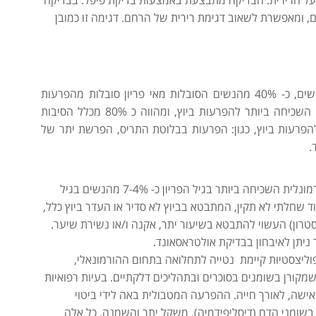
 על הרירית. הבדיקה מתבצעת באמצעות בדיקת פיפל. בבדיקה
, ומאפשרת לשאוב דגימת רירית של הרחם. דגימה זו כמובן
העדר ביוץ מהווה את הסיבה העיקרית לאי פריון בקרב נשים, כ- 40% מהנשים הסובלות מאי פריון סובלות מהפרעות
ביוץ.תסמונת השחלות הפוליציסטיות(PCOS) הינה הסיבה השכיחה ביותר להפרעות ביוץ, ומהווה כ 80% מכלל הסיבות
להפרעות ביוץ, כגון: הפרעות בבלוטת התריס, הפרשת יתר של
ד.
תסמונת השחלות הפוליציסטיות הינה ההפרעה ההורמונלית השכיחה ביותר בגיל הפריון כ- 7-4% מהנשים בגיל
 שחלתי לא תקין, המתבטא בביוץ לא סדיר או העדר ביוץ כלל,
סטרון) העשוי להתבטא בשיעור יתר, אקנה ו/או נשירת שיער.
ניתן לאיבחון בבדיקת אולטראסאונד.
וליצסטיות קיימת נטייה לתחלואה בתחום ההורמונאלי,
שמקורן בשומנים בסוכרים ובתהליכים דלקתיים. בעיות רפואיות
ישה, לאורך חייה. ההפרעה המטבולית באה לידי ביטוי
 בשומני הדם (דיסליפידמיה), משקל יתר והשמנה. כל אלה