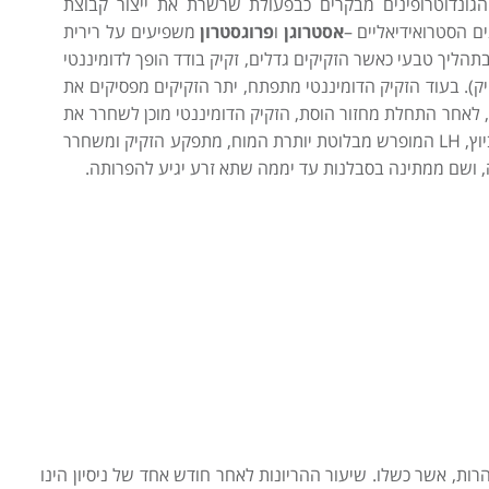
הגונדוטרופינים מבקרים כבפעולת שרשרת את ייצור קבוצת
ם הסטרואידיאליים –
אסטרוגן
ו
פרוגסטרון
משפיעים על רירית
ליך טבעי כאשר הזקיקים גדלים, זקיק בודד הופך לדומיננטי
ק). בעוד הזקיק הדומיננטי מתפתח, יתר הזקיקים מפסיקים את
ונעלמים. ביום 14-13 למחזור (במחזור של 28 יום), לאחר התחלת מחזור הוסת, הזקיק הדומיננטי מוכן לשחרר את
הביצית שבתוכו. תהליך זה הינו הביוץ. בהשפעת הורמון הביוץ, LH המופרש מבלוטת יותרת המוח, מתפקע הזקיק ומשחרר
 ושם ממתינה בסבלנות עד יממה שתא זרע יגיע להפרותה.
הם נעשו ניסיונות להרות, אשר כשלו. שיעור ההריונות לאחר חודש אחד של ניסיון הינו