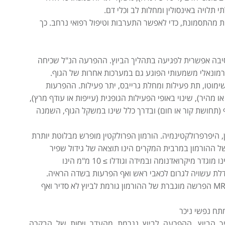
 תלויה באינסולין ומחלות לב וכלי דם.
 מהתסמונת, כדי לאפשר התערבות וטיפול רפואי נרחב. כך
סיבה אפשרית לפגיעה בתהליך הביוץ. ההפרעה הנ"ל שכיחה
ורמונאלי משמעותי הפוגע גם במערכות אחרות של הגוף.
ימוטו, תת פעילות ומחלת גרייבס, יתר פעילות. ההפרעות
 מהיר), שינוי באופי הפעילות הגופנית (עייפות או עודף מרץ),
וף (תחושת קור או חום) ובדרך כלל שינו במשקל הגוף, השמנה
, היפרפרולקטינמיה. הורמון הפרולקטין מופרש מבלוטת יותרת
של ההורמון במרבית המקרים הינו תוצאה של גידול שפיר
בבלוטה, הנקרא, אדנומה. במידה וגודלו < 10 מ"מ הינו מוגדר מיקרואדנומה ובמידה וגודלו ≥ 10 מ"מ הינו
דלת עשויה לגרום לכאבי ראש ואף הפרעות בשדה הראיה.
האבחנה מתבצעת באמצעות בדיקות הדמיה CT או MRI הפרשה מוגברת של ההורמון גורמת לביוץ לא סדיר ואף
מתח נפשי ניכר
יך הביוץ. ההפרעה לביוץ נגרמת מהעדר ויסות של הבקרה