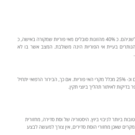
אי פוריות הינה בעיה רפואית המתייחס לאחד מבני הזוג או לשניהם. כ 40% מהזוגות סובלים מאי פוריות שמקורה באישה, כ
 נוספים סובלים מאי פוריות שמקורה בגבר וכ 20% הנותרים בעיית אי הפוריות הינה משולבת. המצב אשר בו לא
ביוץ לא סדיר מהווה כ 40% מהסיבות לאי פוריות בקרב נשים וכ- 25% מכלל מקרי האי פוריות. אם כך, הבירור הרפואי יתחיל
 בדיקות לאיתור תהליך ביוצי תקין.
ות ביותר לניבוי ביוץ. היסטוריה של וסת סדירה, מחזורית
קיום ביוץ בקרב 95% מהנשים. במקרים שאכן מחזורי הוסת סדירים, אין צורך למעשה לבצע