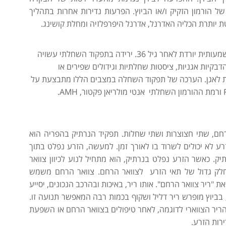
ל הורמון הזקיק ו/או הביוץ. הפרעות נדירות אחרות בתהליך
וטת יותרת הכליה האדרנל, אדרנל היפרפלזיה ומחלת קושינג.
ירידה בתפקוד השחלתי מתרחשת עם עלית הגיל ומשמעותית יורדת לאחר גיל 36. ירידה בתפקוד השחלתי עשויה
בקיות אגניות, ציסטות שחלתיות וגידולים שפירים או
רנות לאגן. הערכה של תפקוד השחלה במצבים הללו מתבצעת על
רחם, שתי חצוצרות ושתי שחלות. תפקיד הנרתיק בהפריה הוא
זרע לא יכולים לשרוד בו לאורך זמן. למעשה, הזרע נפלט בתוך
יק. כאשר הזרע נפלט בנרתיק, הוא מתחיל לנוע לכיוון צוואר
חלק גדול של תאי הזרע לצוואר הרחם. צוואר הרחם משמש
ריר צוואר הרחם". אותו ריר, באיכות ובהרכב הנכונים, יסייע
בביוץ מופרש ריר דליל ושקוף בכמות רבה המאפשר תנועה זו.
יר הצווארי לדוגמה, לאחר טיפולים בצוואר הרחם או השפעת
ירות הזרע.