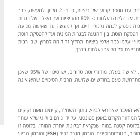
השחלות הן מקור יצור הביציות של האישה. כל אישה נולדת עם מספר קבוע של ביציות, כ- 1- 2 מליון. למעשה, כבר
בחודש השביעי להריון יש לעובר ממין נקבה כ- 6 מליון ביציות. עד הלידה נעלמות כ- 80% מהביציות ועד השלב של בגרות
נראה שמספר כזה מספיק לכמה גלגולי חיים, אך למעשה עד שאישה מגיעה
 מתרחשת הפסקת הוסת. בין ההגעה לבגרות המינית ועד להפסקת הוסת
לם בכל חודש של ביוץ ייעלמו כמה אלפי ביציות. תהליך זה דומה למרוץ, שבו רבות
שמבייצת וכל השאר נעלמות בדרך.
הסוגיה הראשונה בנושא פריון נוגעת לביוץ. ניתן לומר כי, לאישה בעלת מחזורי וסת סדירים, יש סיכוי של 95% שאכן
מתרחשת פעם בחודשיים-שלושה, מרבית הסיכויים שהיא אינה
א האיבר שאחראי לביוץ. בתוך השחלה, קיימים מאות זקיקים
חזור הקודם באופן ספונטני, על ידי גורם ביולוגי שלא עותר
בלוטה קטנה במוח שנקראת "בלוטת יותרת המוח". בלוטה זו
ים, הגונדוטרופינים: הורמון מגרה זקיק (
FSH
) והורמון הביוץ