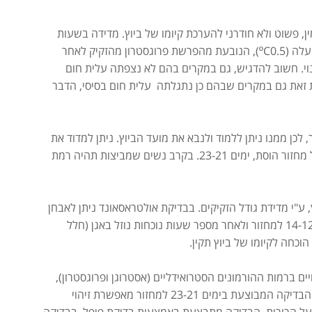
 פשוט ולא חודרני להערכת קיומו של ביוץ. מדידה בשעות
הבוקר של טמפרטורת הגוף, מגלה עלייה של כחצי מעלה (ºC0.5), הנובעת מהפרשת פרוגסטרון מהזקיק לאחר
נוי. חשוב להדגיש, גם במקרים בהם לא נצפתה עלית חום
מת זאת גם במקרים שבהם כן נתגלתה עלית חום בסיסי, הדבר
לכן ממנו ניתן ללמוד ולנבא את מועד הביוץ. ניתן למדוד את
רמת ההורמון בבדיקת דם המבוצעת בחלקו השני של מחזור הוסת, ימים 23-21. בקרב נשים שמביצות תהיה רמת
, ע"י מדידת גודל הזקיקים. בבדיקת אולטראסאונד ניתן לאבחן
זקיק (המכיל נוזל צלול) בקוטר של כ- 20 מ"מ בימים 14-12 למחזור ולאחר מספר שעות נוכחות נוזל באגן (חלל
וכחה לקיומו של ביוץ תקין.
 ברמות ההורמונים הסטרואידליים (אסטרוגן ופרוגסטרון),
לכן ניתן ללמוד על הביוץ מביופסיה של רירית הרחם. הבדיקה המבוצעת בימים 23-21 למחזור מאפשרת זיהוי