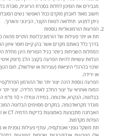
מגבירים את הסיכון לחלות בסכרת הריונית, סוכרת בלתי
חשוב מאוד לאבחן מוקדם ככול האפשר נשים הסובלות
ניתן למנוע תחלואה לטווח הקצר, הבינוני והארוך.
הפרעות הורמונאליות נוספות
תת או יתר פעילות של הורמוניבלוטת התריס מהווה 
בדרך כלל באותם מקרים אשר בהן קיים חוסר איזון ה
המחלות השכיחות ביותר בגיל הפוריות הינן מחלת הש
הנלוות עשויות להיות הפרעה בקצב הלב (דופק איטי או
שינוי בהרגלי היציאות (עצירות או שילשול), חום הג
או ירידה.
הפרעה נוספת הינה יצור יתר של ההורמון הפרולקטין
המוח ואחראי על יצור החלב לאחר הלידה. יצור יתר 
מוגדר מקרואדנומה. במקרים מסוימים הבלוטה המוג
הפלות מקדמות.
תת משקל גופני ואנורקסיה, עודף פעילות גופנית או 
אלו הפרעות אנדוקריניות שכיחות הפוגעות בתהל