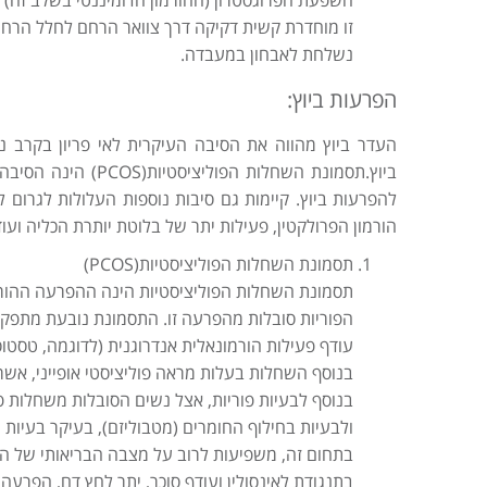
השפעת הפרוגסטרון (ההורמון הדומיננטי בשלב זה)
זו מוחדרת קשית דקיקה דרך צוואר הרחם לחלל הרחם
נשלחת לאבחון במעבדה.
הפרעות ביוץ:
להפרעות ביוץ. קיימות גם סיבות נוספות העלולות לגרום 
הורמון הפרולקטין, פעילות יתר של בלוטת יותרת הכליה ועו
תסמונת השחלות הפוליציסטיות(PCOS)
הפוריות סובלות מהפרעה זו. התסמונת נובעת מתפקוד
עודף פעילות הורמונאלית אנדרוגנית (לדוגמה, טסטו
בנוסף השחלות בעלות מראה פוליציסטי אופייני, אשר 
בנוסף לבעיות פוריות, אצל נשים הסובלות משחלות פ
ולבעיות בחילוף החומרים (מטבוליזם), בעיקר בעיות 
בתחום זה, משפיעות לרוב על מצבה הבריאותי של הא
בתנגודת לאינסולין ועודף סוכר, יתר לחץ דם, הפרעה