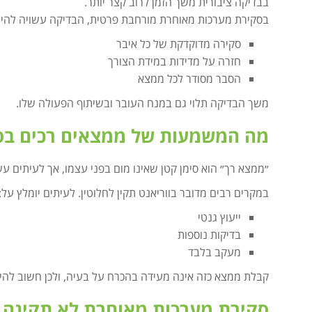
בבדיקה ציבורית משך הזמן לרוב קצר יותר.
בסקירת מערכות מאוחרת מורחבת פרטית, הבדיקה עשויה להימש
סקירה מדוקדקת של כל איבר
חזרה על מדידות במידת הצורך
הסבר מסודר לכל ממצא
משך הבדיקה תלוי גם במנח העובר ובשיתוף הפעולה שלו.
מה המשמעות של ממצאים רכים בס
״ממצא רך״ הוא סימן קטן שאינו מום בפני עצמו, אך לעיתים עשוי
במקרים רבים מדובר בווריאנט תקין לחלוטין. לעיתים יומלץ על:
ייעוץ גנטי
בדיקות נוספות
מעקב בלבד
קבלת ממצא כזה אינה מעידה בהכרח על בעיה, ולכן חשוב להי
סקירת מערכות מאוחרת לא תקינה –