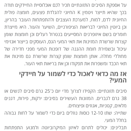
על אספקת הסיבים התזונתיים תכיר לכם אוכלוסיית החיידקים תודה
בכך שהיא תייצר ויטמין K החיוני להגלדת פצעים, חומצה פולית
החיונית לדם, למוח, למערכת העצבים ולהתפתחות העובר בהריון,
וכן ביוטין החיוני לבריאות הציפורניים, השיער והעור. היא מייצרת
חומרים בשם איזופרנים המסייעים בנטרול רעלים וכן חומצות שומן
קצרות שרשרת המזינות את תאי המעי הגס, העוסקים בייצור אנזימי
עיכול ובשמירת חומת ההגנה של דופנות המעי מפני חדירה של
מחוללי מחלה. אותן חומצות שומן קצרות שרשרת גם מזינות את
תאי הכבד ומשפרות את תפקודו וכן את בריאות תאי העור.
אז מה כדאי לאכול כדי לשמור על חיידקי
המעי?
סיבים תזונתיים: הקפידו לצרוך מדי יום כ־25 גרם סיבים לנשים או
38 גרם לגברים. המזונות העשירים בסיבים: ירקות, פירות, דגנים
מלאים, קטניות, אגוזים ופיצוחים.
שתייה: שתו 12-10 כוסות נוזלים ביום כדי לשמור על לחות גבוהה
בחלל המעי.
תבלינים: יכולים לתרום לאיזון המיקרוביוטה ולמנוע התפתחות