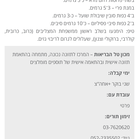
בשתי פרוסות לחם מלא – כ־5 גרמים.
במנת פרי – 3־5 גרמים.
ב־4 כפות סובין שיבולת שועל – כ-3 גרמים.
ב־2 כפות סיבי פסיליום – כ־10 גרמים סיבים.
טיפ: הימנעו בשלב ראשון ממשפחת המצליבים (כרוב, כרובית,
קולרבי, ברוקולי וצנון), שעלולים לגרום לריבוי גזים.
מכון טל הבריאות
– המרכז לתזונה נכונה, מתמחה בהתאמת
תזונה אישית ובהתאמה אישית של תוספים מומלצים
ימי קבלה:
שני בוקר +אחה"צ
עובדת עם:
פרטי
זימון תורים:
03-7620620
נייד: 052-2335502