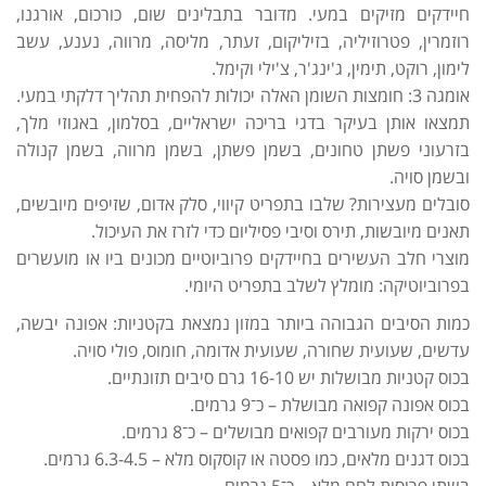
חיידקים מזיקים במעי. מדובר בתבלינים שום, כורכום, אורגנו,
רוזמרין, פטרוזיליה, בזיליקום, זעתר, מליסה, מרווה, נענע, עשב
לימון, רוקט, תימין, ג'ינג'ר, צ'ילי וקימל.
אומגה 3: חומצות השומן האלה יכולות להפחית תהליך דלקתי במעי.
תמצאו אותן בעיקר בדגי בריכה ישראליים, בסלמון, באגוזי מלך,
בזרעוני פשתן טחונים, בשמן פשתן, בשמן מרווה, בשמן קנולה
ובשמן סויה.
סובלים מעצירות? שלבו בתפריט קיווי, סלק אדום, שזיפים מיובשים,
תאנים מיובשות, תירס וסיבי פסיליום כדי לזרז את העיכול.
מוצרי חלב העשירים בחיידקים פרוביוטיים מכונים ביו או מועשרים
בפרוביוטיקה: מומלץ לשלב בתפריט היומי.
כמות הסיבים הגבוהה ביותר במזון נמצאת בקטניות: אפונה יבשה,
עדשים, שעועית שחורה, שעועית אדומה, חומוס, פולי סויה.
בכוס קטניות מבושלות יש 16-10 גרם סיבים תזונתיים.
בכוס אפונה קפואה מבושלת – כ־9 גרמים.
בכוס ירקות מעורבים קפואים מבושלים – כ־8 גרמים.
בכוס דגנים מלאים, כמו פסטה או קוסקוס מלא – 6.3-4.5 גרמים.