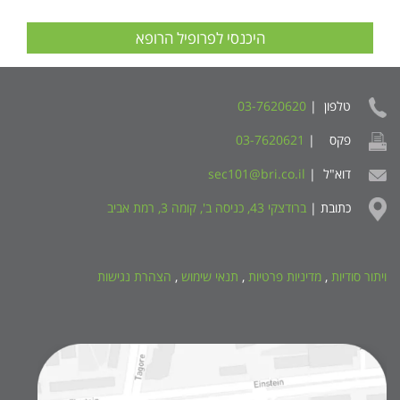
היכנסי לפרופיל הרופא
טלפון |
03-7620620
פקס |
03-7620621
דוא"ל |
sec101@bri.co.il
כתובת |
ברודצקי 43, כניסה ב', קומה 3, רמת אביב
ויתור סודיות
,
מדיניות פרטיות
,
תנאי שימוש
,
הצהרת נגישות