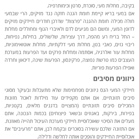
בקיבה, מחלות מעי, סוכרת, סרטן וכימותרפיה.
אם במעי בריא קיימת חומת הגנה חזקה נגד מזיקים, הרי שבמעי
חולה מכילה חומת ההגנה "פרצות" שדרכן חודרים חיידקים מזיקים
לדופן המעי, ומשם הם מגיעים לדם ולאיברי הגוף ומחוללים מחלות
– החל בריח רע מהפה, דרך עצירות, שלשולים, בחילות, נפיחות,
ריבוי גזים, כאבי בטן, מחלות מעי דלקתיות, מחלות אוטואימוניות,
מחלות עור ואלרגיה, אסתמה ומחלות פרקים ועד הפרעות במערכת
העצבים כמו טרשת נפוצה, פרקינסון, הפרעות שינה, דיכאון וחרדה
ואפילו הפרעות פוריות.
ניזונים מסיבים
חיידקי המעי הגס ניזונים מפחמימות שלא מתעכלות ובעיקר מסוגי
סיבים תזונתיים. אם אתם מקפידים עוד מילדות לאכול מזונות
המכילים סיבים תזונתיים (המצויים בדגנים מלאים, בקטניות,
בפירות, בירקות, באגוזים ובשאר פיצוחים) בכמות הנכונה, אתם
מעלים את הסיכוי שאוכלוסיית חיידקי מערכת העיכול תהייה מאוזנת.
אם התזונה שלכם עשירה בסוכרים ובקמח לבן, אתם "מרעיבים" את
אוכלוסיית החיידקים והופכים אותה לחלשה ודלילה.