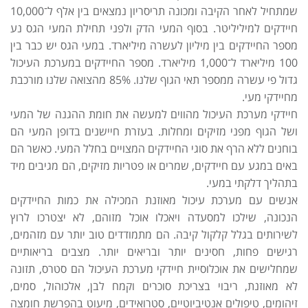
שמתחיל לאחר הקיבה ומכונה תריסריון נמצאים בין אלף ל־10,000
חיידקים למיליליטר. בסוף המעי הדק ולפני תחילת המעי הגס נע
מספר החיידקים בין מיליון לעשרה מיליארד. במעי הגס יש כבר בין
100 מיליארד ל־1,000 מיליארד. מספר החיידקים במערכת העיכול
גדול פי עשרה ממספר תאי הגוף שלנו. 85% מהצואה שלנו מורכבת
מחיידקי מעי.
חיידקי מערכת העיכול מהווים למעשה את חומת ההגנה של המעי
ושל הגוף מפני מזיקים ומחלות. בעזרת חיישנים בדופן המעי הם
בוחנים ללא הרף את סוגי החיידקים המצויים בחלל המעי. כאשר הם
באים במגע עם חיידקים, שמרים או פטריות מזיקים, הם מגיבים מיד
בתהליך דלקתי במעי.
אנשים עם מערכת עיכול מאוזנת המכילה את כמות החיידקים
הנכונה, שילכו למסעדה ויאכלו אוכל מזוהם, לא יצטרכו לרוץ
לשירותים בגלל קלקול קיבה. הם מתמודדים טוב יותר עם מזהמים,
רגישים פחות, חסינים יותר ובריאים יותר. מצבים בריאותיים
שמחלישים את אוכלוסיית חיידקי מערכת העיכול הם סטרס, תזונה
לא מאוזנת, ריבוי בצריכת סוכרים וקמח לבן, אלכוהול, סמים,
זיהומים, טיפולים אנטיביוטיים, סטרואידים, מיעוט בהפרשת חומצה