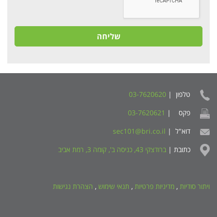
שליחה
טלפון |
03-7620620
פקס |
03-7620621
דוא"ל |
sec101@bri.co.il
כתובת |
ברודצקי 43, כניסה ב', קומה 3, רמת אביב
ויתור סודיות
,
מדיניות פרטיות
,
תנאי שימוש
,
הצהרת נגישות