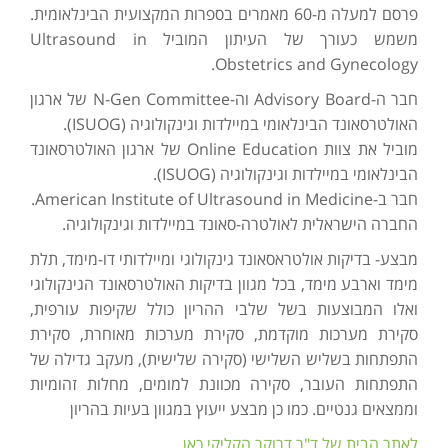
פרסם למעלה מ-60 מאמרים בספרות המקצועית הבינלאומית.
משמש כעורך של העיתון המוביל Ultrasound in
Obstetrics and Gynecology.
חבר ה-Advisory Board וה-N-Gen Committee של ארגון
האולטרסאונד הבינלאומי במיילדות וגינקולוגיה (ISUOG).
מוביל את צוות Online Education של ארגון האולטרסאונד
הבינלאומי במיילדות וגינקולוגיה (ISUOG).
חבר ב-American Institute of Ultrasound in Medicine.
החברה הישראלית לאולטרה-סאונד במיילדות וגינקולוגיה.
מבצע- בדיקות אולטראסאונד גינקולוגי ומיילדותי דו-מימד, תלת
מימד וארבע מימד, בכל מגוון בדיקות האולטרסאונד הגינקולוגי
ואלו המבוצעות בשל שלבי ההריון כולל שקיפות עורפית,
סקירת מערכות מוקדמת, סקירת מערכות מאוחרת, סקירת
התפתחות בשליש השלישי (סקירה שלישית), מעקב גדילה של
התפתחות העובר, סקירה מכוונת למומים, מחלות זהומיות
וממצאים גנטיים. כמו כן מבצע ייעוץ במגוון בעיות בהריון
לאתר הבית של ד"ר דרוקר הקליקי כאן