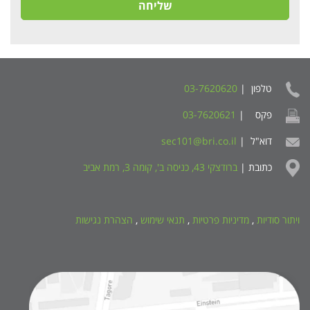
שליחה
טלפון |
03-7620620
פקס |
03-7620621
דוא"ל |
sec101@bri.co.il
כתובת |
ברודצקי 43, כניסה ב', קומה 3, רמת אביב
ויתור סודיות
,
מדיניות פרטיות
,
תנאי שימוש
,
הצהרת נגישות