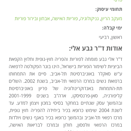
תחומי עיסוק:
מעקב הריון
גניקולוגיה
פוריות האישה
אבחון ובירור פוריות
ימי קבלה:
ראשון, רביעי
אודות ד"ר גבע אלי:
ד"ר אלי גבע מומחה לפוריות והפריה חוץ-גופית וחלוץ הקפאת
הביציות לשימור הפוריות בישראל, הינו בוגר הפקולטה לרפואה
ע"ש סאקלר באוניברסיטת תל-אביב. סיים את התמחותו
ברפואת נשים במרכז הרפואי תל-אביב, בשנת 2002. השלים
תת-התמחות באנדוקרינולוגיה של פריון באוניברסיטת
קליפורניה, סאן-פרנסיסקו, ארה"ב בשנים 2001-1999
ובהמשך עסק שנתיים במחקר בסיסי במכון ויצמן למדע. עד
לשנת 2004 שימש כרופא בכיר ביחידה להפריה חוץ גופית,
מרכז רפואי תל-אביב ובהמשך כרופא בכיר באגף נשים ויולדות
במרכז הרפואי וולפסון, חולון ובמרכז לבריאות האישה,