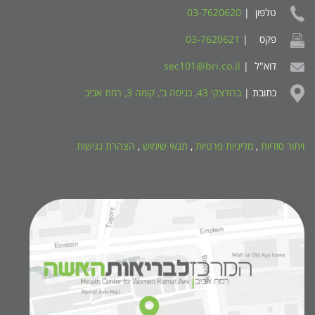
טלפון |
03-7620620
פקס |
03-7620621
דוא"ל |
sec101@bri.co.il
כתובת |
ברודצקי 43, כניסה ב', קומה 3, רמת אביב
ויתור סודיות
,
מדיניות פרטיות
,
תנאי שימוש
,
הצהרת נגישות