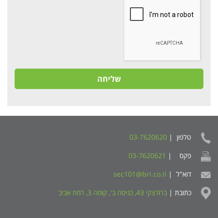
שליחה
טלפון |
03-7620620
פקס |
03-7620621
דוא"ל |
sec101@bri.co.il
כתובת |
ברודצקי 43, כניסה ב', קומה 3, רמת אביב