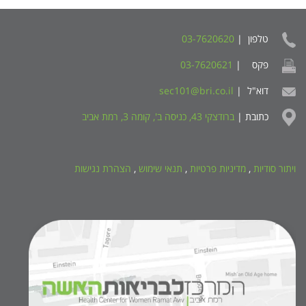
טלפון |
03-7620620
פקס |
03-7620621
דוא"ל |
sec101@bri.co.il
כתובת |
ברודצקי 43, כניסה ב', קומה 3, רמת אביב
ויתור סודיות
,
מדיניות פרטיות
,
תנאי שימוש
,
הצהרת נגישות