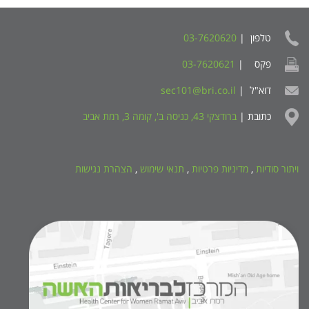
טלפון |
03-7620620
פקס |
03-7620621
דוא"ל |
sec101@bri.co.il
כתובת |
ברודצקי 43, כניסה ב', קומה 3, רמת אביב
ויתור סודיות
,
מדיניות פרטיות
,
תנאי שימוש
,
הצהרת נגישות