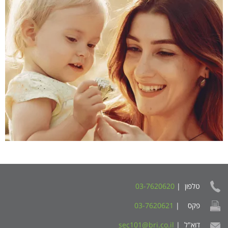
טלפון |
03-7620620
פקס |
03-7620621
דוא"ל |
sec101@bri.co.il