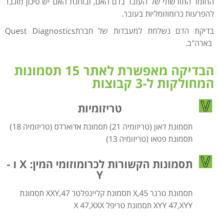
החומר התורשתי של העובר בדם האם, ובוחנת האם יש סיכון מוגבר
להפרעות כרומוזומליות בעובר.
בדיקת הדם נשלחת למעבדות של חברתQuest Diagnostics
בארה"ב.
הבדיקה מאפשרת לאתר 15 תסמונות
המחולקות ל-3 קבוצות
טריזומיות
תסמונת דאון (טריזומיה 21) תסמונת אדוארדס (טריזומיה 18)​
תסמונת פטאו (טריזומיה 13)​
תסמונות הקשורות לכרומוזומי המין: X ו -
Y
תסמונת טרנר 45,X תסמונת קליינפלטר 47,XXY תסמונת
XYY 47,XYY תסמונת טריפל X 47,XXX