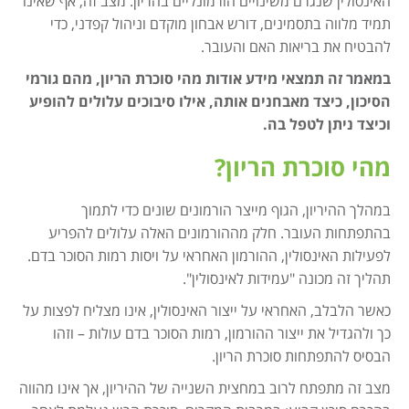
האינסולין שנגרם משינויים הורמונליים בהריון. מצב זה, אף שאינו
תמיד מלווה בתסמינים, דורש אבחון מוקדם וניהול קפדני, כדי
להבטיח את בריאות האם והעובר.
במאמר זה תמצאי מידע אודות מהי סוכרת הריון, מהם גורמי
הסיכון, כיצד מאבחנים אותה, אילו סיבוכים עלולים להופיע
וכיצד ניתן לטפל בה.
מהי סוכרת הריון?
במהלך ההיריון, הגוף מייצר הורמונים שונים כדי לתמוך
בהתפתחות העובר. חלק מההורמונים האלה עלולים להפריע
לפעילות האינסולין, ההורמון האחראי על ויסות רמות הסוכר בדם.
תהליך זה מכונה "עמידות לאינסולין".
כאשר הלבלב, האחראי על ייצור האינסולין, אינו מצליח לפצות על
כך ולהגדיל את ייצור ההורמון, רמות הסוכר בדם עולות – וזהו
הבסיס להתפתחות סוכרת הריון.
מצב זה מתפתח לרוב במחצית השנייה של ההיריון, אך אינו מהווה