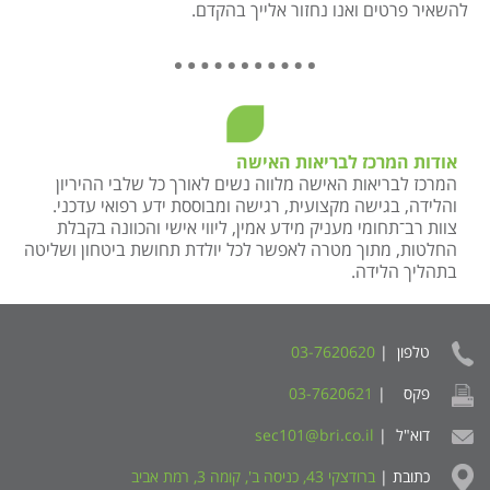
להשאיר פרטים ואנו נחזור אלייך בהקדם.
אודות המרכז לבריאות האישה
המרכז לבריאות האישה מלווה נשים לאורך כל שלבי ההיריון
והלידה, בגישה מקצועית, רגישה ומבוססת ידע רפואי עדכני.
צוות רב־תחומי מעניק מידע אמין, ליווי אישי והכוונה בקבלת
החלטות, מתוך מטרה לאפשר לכל יולדת תחושת ביטחון ושליטה
בתהליך הלידה.
טלפון |
03-7620620
פקס |
03-7620621
דוא"ל |
sec101@bri.co.il
כתובת |
ברודצקי 43, כניסה ב', קומה 3, רמת אביב